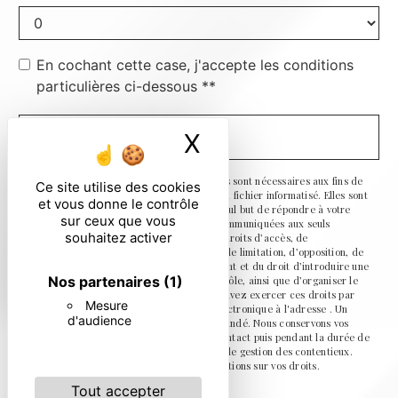
En cochant cette case, j'accepte les conditions
particulières ci-dessous **
X
Masquer le ban
ENVOYER
** Les données personnelles communiquées sont nécessaires aux fins de
Ce site utilise des cookies
vous contacter et sont enregistrées dans un fichier informatisé. Elles sont
et vous donne le contrôle
destinées à et ses sous-traitants dans le seul but de répondre à votre
sur ceux que vous
message. Les données collectées seront communiquées aux seuls
souhaitez activer
destinataires suivants: . Vous disposez de droits d’accès, de
rectification, d’effacement, de portabilité, de limitation, d’opposition, de
retrait de votre consentement à tout moment et du droit d’introduire une
Nos partenaires
(1)
réclamation auprès d’une autorité de contrôle, ainsi que d’organiser le
sort de vos données post-mortem. Vous pouvez exercer ces droits par
Mesure
voie postale à l'adresse ou par courrier électronique à l'adresse . Un
d'audience
justificatif d'identité pourra vous être demandé. Nous conservons vos
données pendant la période de prise de contact puis pendant la durée de
prescription légale aux fins probatoires et de gestion des contentieux.
Consultez le site cnil.fr pour plus d’informations sur vos droits.
Tout accepter