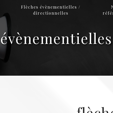
Flèches évènementielles /
directionnelles
réfé
 évènementielle
flèch