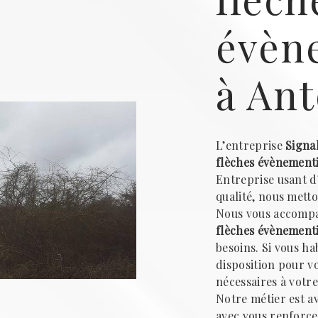
évèn
à An
L’entreprise
Signa
flèches évènementi
Entreprise usant d
qualité, nous metto
Nous vous accompa
flèches évènementi
besoins. Si vous ha
disposition pour v
nécessaires à votr
Notre métier est a
avec vous renforce