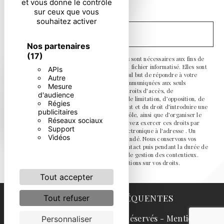
et vous donne le contrôle
particulières ci-dessous **
sur ceux que vous
souhaitez activer
ENVOYER
Nos partenaires
(17)
** Les données personnelles communiquées sont nécessaires aux fins de
vous contacter et sont enregistrées dans un fichier informatisé. Elles sont
APIs
destinées à et ses sous-traitants dans le seul but de répondre à votre
Autre
message. Les données collectées seront communiquées aux seuls
Mesure
destinataires suivants: . Vous disposez de droits d’accès, de
d'audience
rectification, d’effacement, de portabilité, de limitation, d’opposition, de
Régies
retrait de votre consentement à tout moment et du droit d’introduire une
publicitaires
réclamation auprès d’une autorité de contrôle, ainsi que d’organiser le
Réseaux sociaux
sort de vos données post-mortem. Vous pouvez exercer ces droits par
Support
voie postale à l'adresse ou par courrier électronique à l'adresse . Un
Vidéos
justificatif d'identité pourra vous être demandé. Nous conservons vos
données pendant la période de prise de contact puis pendant la durée de
prescription légale aux fins probatoires et de gestion des contentieux.
Consultez le site cnil.fr pour plus d’informations sur vos droits.
Tout accepter
RECHERCHES FRÉQUENTES
Tout refuser
©
Vistalid
- 2026 - Tous droits réservés -
Mentions
Personnaliser