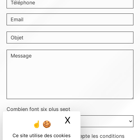
Combien font six plus sept
X
Masquer le ban
Ce site utilise des cookies
En cochant cette case, j'accepte les conditions