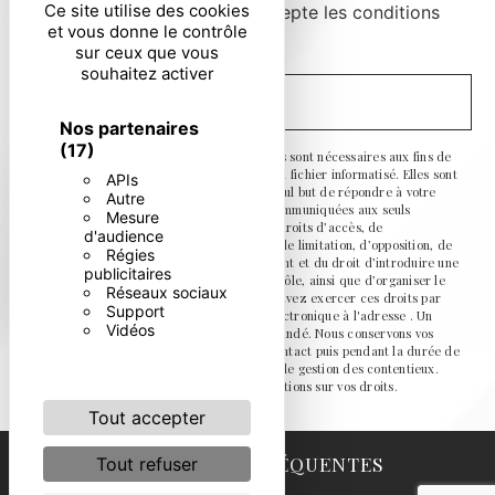
Ce site utilise des cookies
En cochant cette case, j'accepte les conditions
et vous donne le contrôle
particulières ci-dessous **
sur ceux que vous
souhaitez activer
ENVOYER
Nos partenaires
(17)
** Les données personnelles communiquées sont nécessaires aux fins de
vous contacter et sont enregistrées dans un fichier informatisé. Elles sont
APIs
destinées à et ses sous-traitants dans le seul but de répondre à votre
Autre
message. Les données collectées seront communiquées aux seuls
Mesure
destinataires suivants: . Vous disposez de droits d’accès, de
d'audience
rectification, d’effacement, de portabilité, de limitation, d’opposition, de
Régies
retrait de votre consentement à tout moment et du droit d’introduire une
publicitaires
réclamation auprès d’une autorité de contrôle, ainsi que d’organiser le
Réseaux sociaux
sort de vos données post-mortem. Vous pouvez exercer ces droits par
Support
voie postale à l'adresse ou par courrier électronique à l'adresse . Un
Vidéos
justificatif d'identité pourra vous être demandé. Nous conservons vos
données pendant la période de prise de contact puis pendant la durée de
prescription légale aux fins probatoires et de gestion des contentieux.
Consultez le site cnil.fr pour plus d’informations sur vos droits.
Tout accepter
RECHERCHES FRÉQUENTES
Tout refuser