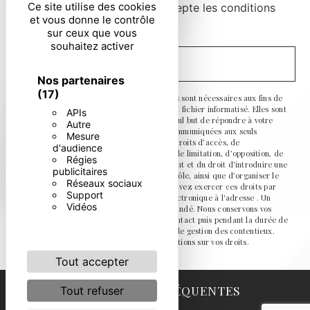
Ce site utilise des cookies
En cochant cette case, j'accepte les conditions
et vous donne le contrôle
particulières ci-dessous **
sur ceux que vous
souhaitez activer
ENVOYER
Nos partenaires
(17)
** Les données personnelles communiquées sont nécessaires aux fins de
vous contacter et sont enregistrées dans un fichier informatisé. Elles sont
APIs
destinées à et ses sous-traitants dans le seul but de répondre à votre
Autre
message. Les données collectées seront communiquées aux seuls
Mesure
destinataires suivants: . Vous disposez de droits d’accès, de
d'audience
rectification, d’effacement, de portabilité, de limitation, d’opposition, de
Régies
retrait de votre consentement à tout moment et du droit d’introduire une
publicitaires
réclamation auprès d’une autorité de contrôle, ainsi que d’organiser le
Réseaux sociaux
sort de vos données post-mortem. Vous pouvez exercer ces droits par
Support
voie postale à l'adresse ou par courrier électronique à l'adresse . Un
Vidéos
justificatif d'identité pourra vous être demandé. Nous conservons vos
données pendant la période de prise de contact puis pendant la durée de
prescription légale aux fins probatoires et de gestion des contentieux.
Consultez le site cnil.fr pour plus d’informations sur vos droits.
Tout accepter
RECHERCHES FRÉQUENTES
Tout refuser