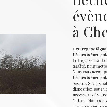
évèn
à Che
L’entreprise
Signa
flèches évènementi
Entreprise usant d
qualité, nous metto
Nous vous accompa
flèches évènementi
besoins. Si vous ha
disposition pour v
nécessaires à votr
Notre métier est a
avec vous renforce