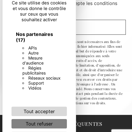
Ce site utilise des cookies
En cochant cette case, j'accepte les conditions
et vous donne le contrôle
particulières ci-dessous **
sur ceux que vous
souhaitez activer
ENVOYER
Nos partenaires
(17)
** Les données personnelles communiquées sont nécessaires aux fins de
vous contacter et sont enregistrées dans un fichier informatisé. Elles sont
APIs
destinées à et ses sous-traitants dans le seul but de répondre à votre
Autre
message. Les données collectées seront communiquées aux seuls
Mesure
destinataires suivants: . Vous disposez de droits d’accès, de
d'audience
rectification, d’effacement, de portabilité, de limitation, d’opposition, de
Régies
retrait de votre consentement à tout moment et du droit d’introduire une
publicitaires
réclamation auprès d’une autorité de contrôle, ainsi que d’organiser le
Réseaux sociaux
sort de vos données post-mortem. Vous pouvez exercer ces droits par
Support
voie postale à l'adresse ou par courrier électronique à l'adresse . Un
Vidéos
justificatif d'identité pourra vous être demandé. Nous conservons vos
données pendant la période de prise de contact puis pendant la durée de
prescription légale aux fins probatoires et de gestion des contentieux.
Consultez le site cnil.fr pour plus d’informations sur vos droits.
Tout accepter
RECHERCHES FRÉQUENTES
Tout refuser